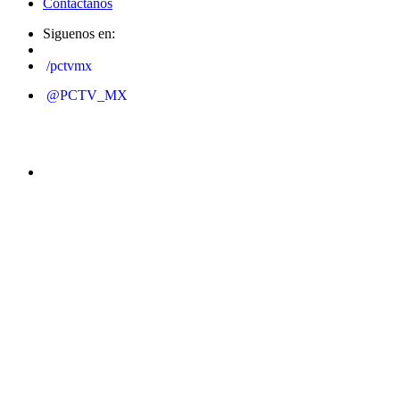
Contáctanos
Siguenos en:
/pctvmx
@PCTV_MX