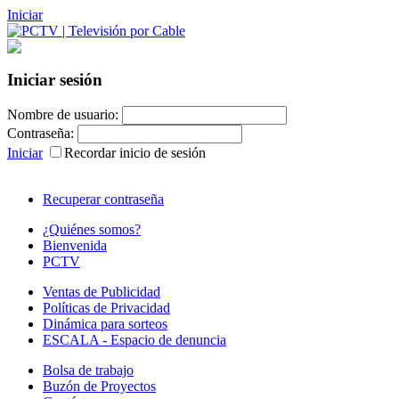
Iniciar
Iniciar sesión
Nombre de usuario:
Contraseña:
Iniciar
Recordar inicio de sesión
Recuperar contraseña
¿Quiénes somos?
Bienvenida
PCTV
Ventas de Publicidad
Políticas de Privacidad
Dinámica para sorteos
ESCALA - Espacio de denuncia
Bolsa de trabajo
Buzón de Proyectos