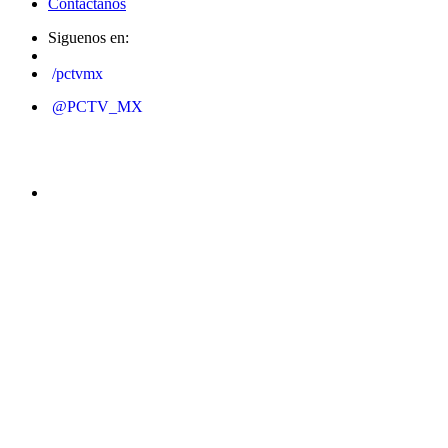
Contáctanos
Siguenos en:
/pctvmx
@PCTV_MX