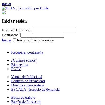
Iniciar
Iniciar sesión
Nombre de usuario:
Contraseña:
Iniciar
Recordar inicio de sesión
Recuperar contraseña
¿Quiénes somos?
Bienvenida
PCTV
Ventas de Publicidad
Políticas de Privacidad
Dinámica para sorteos
ESCALA - Espacio de denuncia
Bolsa de trabajo
Buzón de Proyectos