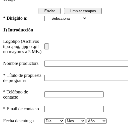
* Dirigido a:
1) Introducción
Logotipo (Archivos
tipo .png, .jpg o .gif
no mayores a 5 MB.)
Nombre productora
* Título de propuesta
de programa
* Teléfono de
contacto
* Email de contacto
Fecha de entrega