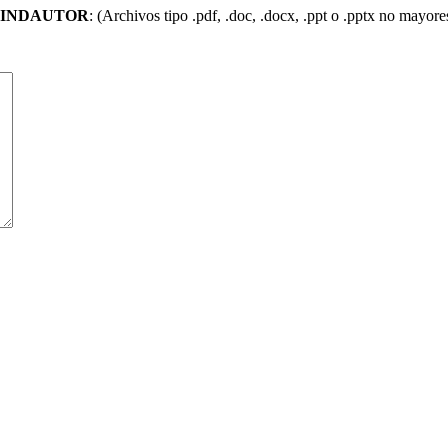
INDAUTOR
: (Archivos tipo .pdf, .doc, .docx, .ppt o .pptx no mayor