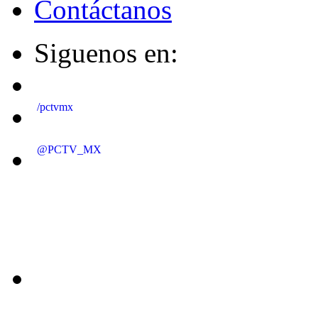
Contáctanos
Siguenos en:
/pctvmx
@PCTV_MX