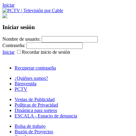
Iniciar
Iniciar sesión
Nombre de usuario:
Contraseña:
Iniciar
Recordar inicio de sesión
Recuperar contraseña
¿Quiénes somos?
Bienvenida
PCTV
Ventas de Publicidad
Políticas de Privacidad
Dinámica para sorteos
ESCALA - Espacio de denuncia
Bolsa de trabajo
Buzón de Proyectos