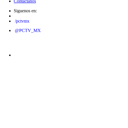
Contáctanos
Siguenos en:
/pctvmx
@PCTV_MX